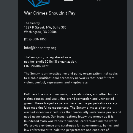
War Crimes Shouldn't Pay
The Sentry
1629 K Street, NW, Suite 300
Washington, DC 20006
(202)-508-1055
@
info
thesentry.org
TheSentry.org is registered as a
not-for-profit 501(c)(3) organization.
EIN: 20-8827879
The Sentry is an investigative and policy organization that seeks
to disable multinational predatory networks that benefit from
violent conflict, repression, and kleptocracy.
Pull back the curtain on wars, mass atrocities, and other human
rights abuses, and you’ll find grand corruption and unchecked
greed. These tragedies persist because the perpetrators rarely
face meaningful consequences. The Sentry aims to alter the
warped incentive structures that continually undermine peace and
good governance. Our investigations follow the money as it is
laundered from war zones to financial centers around the world.
We provide evidence and strategies for governments, banks, and
law enforcement to hold the perpetrators and enablers of