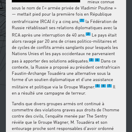
mieux connue
sous le nom de l’« armée privée de Vladimir Poutine »
— mettait pied pour la première fois en République
1
centrafricaine (RCA) il y a cinq ans,
la Fédération de
Russie rétablissait ses relations diplomatiques avec la
2
RCA après une interruption de 40 ans.
Le pays était
alors ravagé par 20 ans de crises politico-militaires et
de cycles de conflits armés sanglants pour lesquels les
Nations Unies et les pays occidentaux ne parvenaient
3
4
pas à apporter des solutions adéquates.
Dans ce
contexte, la Russie a proposé au président centrafricain
Faustin-Archange Touadéra une alternative sous la
forme d’un soutien diplomatique et d’une assistance
5
6
7
militaire et politique via le Groupe Wagner.
Il
en a résulté une campagne de terreur.
Tandis que divers groupes armés ont continué à
commettre des violations graves aux droits de l’homme
contre des civils, l’enquête menée par The Sentry
révèle que le Groupe Wagner, M. Touadéra et son
entourage proche sont responsables d’avoir ordonné